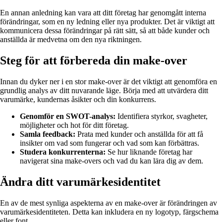
En annan anledning kan vara att ditt företag har genomgått interna
förändringar, som en ny ledning eller nya produkter. Det är viktigt att
kommunicera dessa förändringar på rätt sätt, så att både kunder och
anställda är medvetna om den nya riktningen.
Steg för att förbereda din make-over
Innan du dyker ner i en stor make-over är det viktigt att genomföra en
grundlig analys av ditt nuvarande läge. Börja med att utvärdera ditt
varumärke, kundernas åsikter och din konkurrens.
Genomför en SWOT-analys:
Identifiera styrkor, svagheter,
möjligheter och hot för ditt företag.
Samla feedback:
Prata med kunder och anställda för att få
insikter om vad som fungerar och vad som kan förbättras.
Studera konkurrenterna:
Se hur liknande företag har
navigerat sina make-overs och vad du kan lära dig av dem.
Ändra ditt varumärkesidentitet
En av de mest synliga aspekterna av en make-over är förändringen av
varumärkesidentiteten. Detta kan inkludera en ny logotyp, färgschema
eller font.