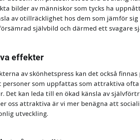
ekta bilder av människor som tycks ha uppnåt
sla av otillräcklighet hos dem som jämför sig
 försämrad självbild och därmed ett svagare s
va effekter
terna av skönhetspress kan det också finnas p
t personer som uppfattas som attraktiva ofta 
r. Det kan leda till en ökad känsla av självför
ner oss attraktiva är vi mer benägna att sociali
sonlig utveckling.