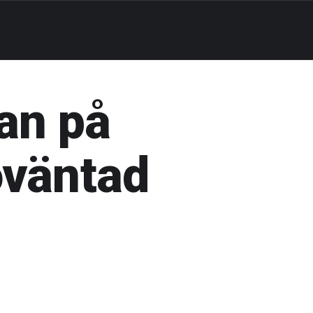
an på
oväntad