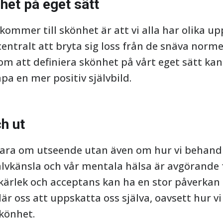
het på eget sätt
t kommer till skönhet är att vi alla har olika 
 centralt att bryta sig loss från de snäva nor
m att definiera skönhet på vårt eget sätt kan 
pa en mer positiv självbild.
h ut
ara om utseende utan även om hur vi behandla
älvkänsla och vår mentala hälsa är avgörande 
vkärlek och acceptans kan ha en stor påverkan
lär oss att uppskatta oss själva, oavsett hur vi 
skönhet.