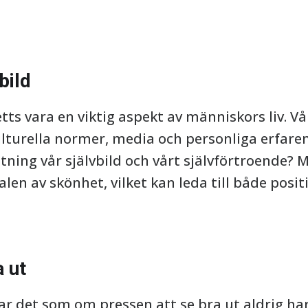
bild
tts vara en viktig aspekt av människors liv. 
lturella normer, media och personliga erfare
ning vår självbild och vårt självförtroende?
alen av skönhet, vilket kan leda till både posi
a ut
r det som om pressen att se bra ut aldrig har 