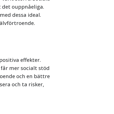
t det ouppnåeliga.
 med dessa ideal.
jälvförtroende.
ositiva effekter.
får mer socialt stöd
troende och en bättre
sera och ta risker,