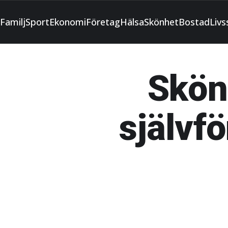
Familj
Sport
Ekonomi
Företag
Hälsa
Skönhet
Bostad
Livss
Skön
självf