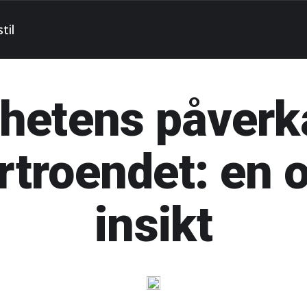
til
hetens påverk
örtroendet: en 
insikt