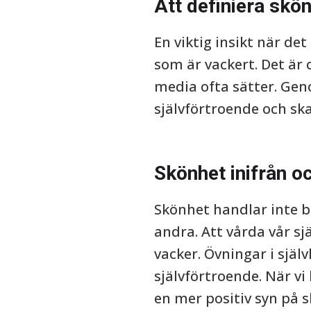
Att definiera skön
En viktig insikt när de
som är vackert. Det är
media ofta sätter. Geno
självförtroende och ska
Skönhet inifrån oc
Skönhet handlar inte b
andra. Att vårda vår sj
vacker. Övningar i själ
självförtroende. När vi 
en mer positiv syn på 