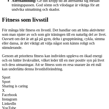
Återhämtning:
Ge din kropp tid att återhämta sig mellan
träningspassen. God sömn och vilodagar är viktiga för att
undvika utmattning och skador.
Fitness som livsstil
För många blir fitness en livsstil. Det handlar om att hitta aktiviteter
som man njuter av och som gör träningen till en naturlig del av livet.
Oavsett om det är att gå på gym, delta i gruppträning, cykla, simma
eller dansa, är det viktigt att välja något som känns roligt och
stimulerande.
Genom att prioritera fitness kan individen uppleva en ökad energi
och en bättre livskvalitet, vilket leder till en mer positiv syn på livet
och dess utmaningar. Att se fitness som en resa snarare än ett mål
kan underlätta denna livsstilsförändring.
Sport
Sport
Sharing is caring
X
Facebook
Instagram
LinkedIn
YouTube