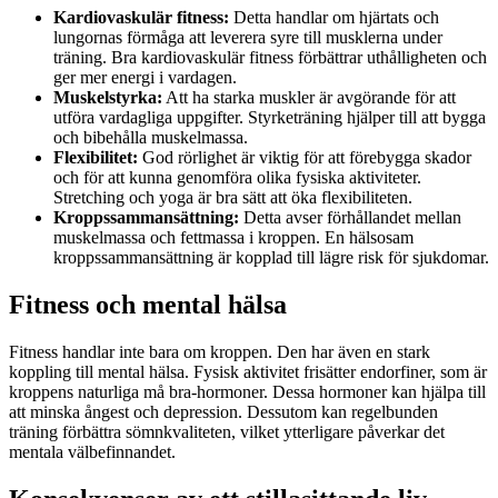
Kardiovaskulär fitness:
Detta handlar om hjärtats och
lungornas förmåga att leverera syre till musklerna under
träning. Bra kardiovaskulär fitness förbättrar uthålligheten och
ger mer energi i vardagen.
Muskelstyrka:
Att ha starka muskler är avgörande för att
utföra vardagliga uppgifter. Styrketräning hjälper till att bygga
och bibehålla muskelmassa.
Flexibilitet:
God rörlighet är viktig för att förebygga skador
och för att kunna genomföra olika fysiska aktiviteter.
Stretching och yoga är bra sätt att öka flexibiliteten.
Kroppssammansättning:
Detta avser förhållandet mellan
muskelmassa och fettmassa i kroppen. En hälsosam
kroppssammansättning är kopplad till lägre risk för sjukdomar.
Fitness och mental hälsa
Fitness handlar inte bara om kroppen. Den har även en stark
koppling till mental hälsa. Fysisk aktivitet frisätter endorfiner, som är
kroppens naturliga må bra-hormoner. Dessa hormoner kan hjälpa till
att minska ångest och depression. Dessutom kan regelbunden
träning förbättra sömnkvaliteten, vilket ytterligare påverkar det
mentala välbefinnandet.