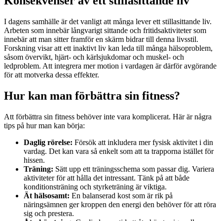
Konsekvenser av ett stillasittande liv
I dagens samhälle är det vanligt att många lever ett stillasittande liv.
Arbeten som innebär långvarigt sittande och fritidsaktiviteter som
innebär att man sitter framför en skärm bidrar till denna livsstil.
Forskning visar att ett inaktivt liv kan leda till många hälsoproblem,
såsom övervikt, hjärt- och kärlsjukdomar och muskel- och
ledproblem. Att integrera mer motion i vardagen är därför avgörande
för att motverka dessa effekter.
Hur kan man förbättra sin fitness?
Att förbättra sin fitness behöver inte vara komplicerat. Här är några
tips på hur man kan börja:
Daglig rörelse:
Försök att inkludera mer fysisk aktivitet i din
vardag. Det kan vara så enkelt som att ta trapporna istället för
hissen.
Träning:
Sätt upp ett träningsschema som passar dig. Variera
aktiviteter för att hålla det intressant. Tänk på att både
konditionsträning och styrketräning är viktiga.
Ät hälsosamt:
En balanserad kost som är rik på
näringsämnen ger kroppen den energi den behöver för att röra
sig och prestera.