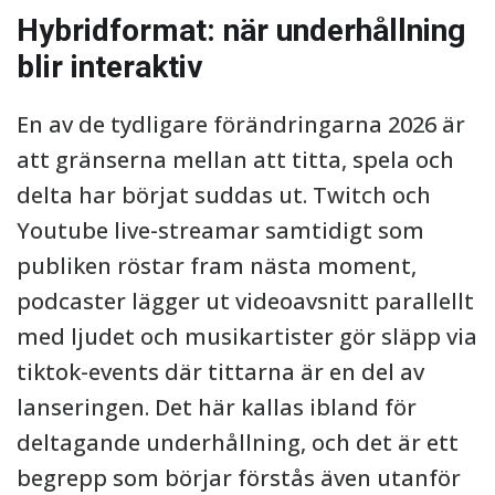
Hybridformat: när underhållning
blir interaktiv
En av de tydligare förändringarna 2026 är
att gränserna mellan att titta, spela och
delta har börjat suddas ut. Twitch och
Youtube live-streamar samtidigt som
publiken röstar fram nästa moment,
podcaster lägger ut videoavsnitt parallellt
med ljudet och musikartister gör släpp via
tiktok-events där tittarna är en del av
lanseringen. Det här kallas ibland för
deltagande underhållning, och det är ett
begrepp som börjar förstås även utanför