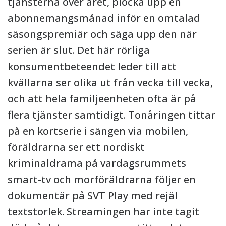
tjänsterna över året, plocka upp en
abonnemangsmånad inför en omtalad
säsongspremiär och säga upp den när
serien är slut. Det här rörliga
konsumentbeteendet leder till att
kvällarna ser olika ut från vecka till vecka,
och att hela familjeenheten ofta är på
flera tjänster samtidigt. Tonåringen tittar
på en kortserie i sängen via mobilen,
föräldrarna ser ett nordiskt
kriminaldrama på vardagsrummets
smart-tv och morföräldrarna följer en
dokumentär på SVT Play med rejäl
textstorlek. Streamingen har inte tagit