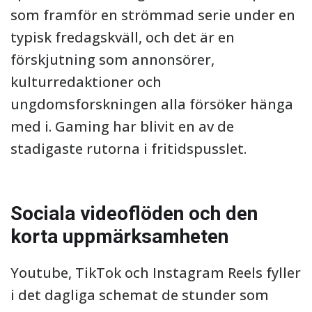
som framför en strömmad serie under en
typisk fredagskväll, och det är en
förskjutning som annonsörer,
kulturredaktioner och
ungdomsforskningen alla försöker hänga
med i. Gaming har blivit en av de
stadigaste rutorna i fritidspusslet.
Sociala videoflöden och den
korta uppmärksamheten
Youtube, TikTok och Instagram Reels fyller
i det dagliga schemat de stunder som