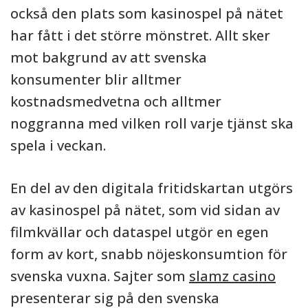
också den plats som kasinospel på nätet
har fått i det större mönstret. Allt sker
mot bakgrund av att svenska
konsumenter blir alltmer
kostnadsmedvetna och alltmer
noggranna med vilken roll varje tjänst ska
spela i veckan.
En del av den digitala fritidskartan utgörs
av kasinospel på nätet, som vid sidan av
filmkvällar och dataspel utgör en egen
form av kort, snabb nöjeskonsumtion för
svenska vuxna. Sajter som
slamz casino
presenterar sig på den svenska