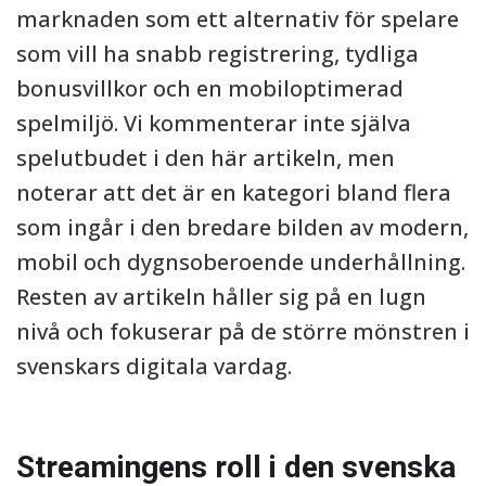
marknaden som ett alternativ för spelare
som vill ha snabb registrering, tydliga
bonusvillkor och en mobiloptimerad
spelmiljö. Vi kommenterar inte själva
spelutbudet i den här artikeln, men
noterar att det är en kategori bland flera
som ingår i den bredare bilden av modern,
mobil och dygnsoberoende underhållning.
Resten av artikeln håller sig på en lugn
nivå och fokuserar på de större mönstren i
svenskars digitala vardag.
Streamingens roll i den svenska