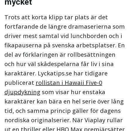
mycket
Trots att korta klipp tar plats är det
fortfarande de längre dramaserierna som
driver mest samtal vid lunchborden och i
fikapauserna på svenska arbetsplatser. En
del av förklaringen är rollbesättningen
och hur väl skådespelarna får liv i sina
karaktärer. Lyckatips.se har tidigare
publicerat
rollistan i Hawaii Five-0
djupdykning
som visar hur enstaka
karaktärer kan bära en hel serie över lång
tid, och samma princip gäller för dagens
nordiska originalserier. När Viaplay rullar
ut en thriller eller HBO Max premiärsätter