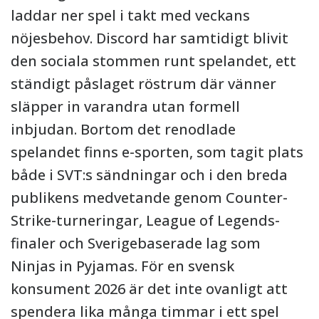
laddar ner spel i takt med veckans
nöjesbehov. Discord har samtidigt blivit
den sociala stommen runt spelandet, ett
ständigt påslaget röstrum där vänner
släpper in varandra utan formell
inbjudan. Bortom det renodlade
spelandet finns e-sporten, som tagit plats
både i SVT:s sändningar och i den breda
publikens medvetande genom Counter-
Strike-turneringar, League of Legends-
finaler och Sverigebaserade lag som
Ninjas in Pyjamas. För en svensk
konsument 2026 är det inte ovanligt att
spendera lika många timmar i ett spel