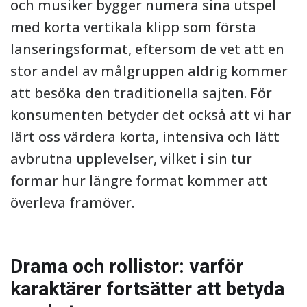
och musiker bygger numera sina utspel
med korta vertikala klipp som första
lanseringsformat, eftersom de vet att en
stor andel av målgruppen aldrig kommer
att besöka den traditionella sajten. För
konsumenten betyder det också att vi har
lärt oss värdera korta, intensiva och lätt
avbrutna upplevelser, vilket i sin tur
formar hur längre format kommer att
överleva framöver.
Drama och rollistor: varför
karaktärer fortsätter att betyda