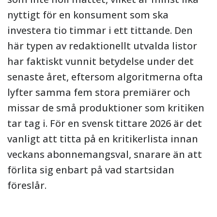
nyttigt för en konsument som ska
investera tio timmar i ett tittande. Den
här typen av redaktionellt utvalda listor
har faktiskt vunnit betydelse under det
senaste året, eftersom algoritmerna ofta
lyfter samma fem stora premiärer och
missar de små produktioner som kritiken
tar tag i. För en svensk tittare 2026 är det
vanligt att titta på en kritikerlista innan
veckans abonnemangsval, snarare än att
förlita sig enbart på vad startsidan
föreslår.