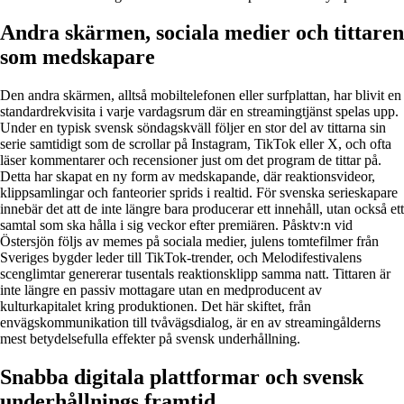
Andra skärmen, sociala medier och tittaren
som medskapare
Den andra skärmen, alltså mobiltelefonen eller surfplattan, har blivit en
standardrekvisita i varje vardagsrum där en streamingtjänst spelas upp.
Under en typisk svensk söndagskväll följer en stor del av tittarna sin
serie samtidigt som de scrollar på Instagram, TikTok eller X, och ofta
läser kommentarer och recensioner just om det program de tittar på.
Detta har skapat en ny form av medskapande, där reaktionsvideor,
klippsamlingar och fanteorier sprids i realtid. För svenska serieskapare
innebär det att de inte längre bara producerar ett innehåll, utan också ett
samtal som ska hålla i sig veckor efter premiären. Påsktv:n vid
Östersjön följs av memes på sociala medier, julens tomtefilmer från
Sveriges bygder leder till TikTok-trender, och Melodifestivalens
scenglimtar genererar tusentals reaktionsklipp samma natt. Tittaren är
inte längre en passiv mottagare utan en medproducent av
kulturkapitalet kring produktionen. Det här skiftet, från
envägskommunikation till tvåvägsdialog, är en av streamingålderns
mest betydelsefulla effekter på svensk underhållning.
Snabba digitala plattformar och svensk
underhållnings framtid