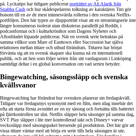
på. Lyckatips har tidigare publicerat
porträttet av Ali Alarik från
Snabba Cash
och hur skådespelarens tolkning av karaktären Tim gör
honom till en av de mest minnesvärda rollerna i den svenska Netflix-
portföljen. Den här typen av djupporträtt visar att en streamingserie inte
längre konsumeras isolerat utan diskuteras parallellt på Reddit, i
podcastformat och i kulturkrönikor som Dagens Nyheter och
Aftonbladet löpande publicerar. När en svensk serie betraktas på
samma villkor som Mare of Easttown eller Succession har själva
relationen mellan tittare och utbud förändrats. Tittaren har börjat
förvänta sig att en svensk skapare ska kunna nå en internationell
publik, och att hen som följer serien från sitt vardagsrum i Linköping
samtidigt deltar i en global konversation om vad serien betyder.
Bingewatching, säsongssläpp och svenska
kvällsvanor
Bingewatching har förändrat hur svensken planerar sin fredagskväll.
Tidigare var fredagsmys synonymt med en film, men idag innebär det
ofta att starta första avsnittet av en ny säsong och fortsätta tills batteriet
på fjärrkontrollen tar slut. Netflix släpper hela säsonger på samma dag,
SVT Play släpper i lite mer kontrollerad takt och Disney+ varvar
veckosläpp med säsongspaket beroende på produktion. Det här gör att
vissa tittare väntar med att börja en serie tills hela säsongen är ute,