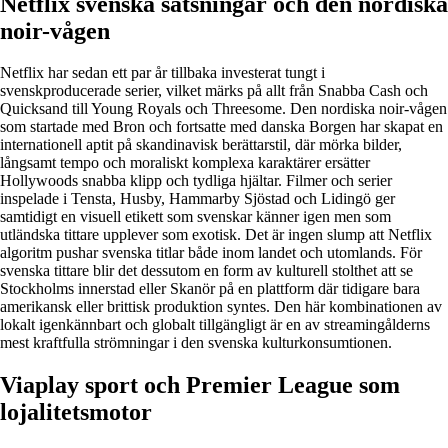
Netflix svenska satsningar och den nordiska
noir-vågen
Netflix har sedan ett par år tillbaka investerat tungt i
svenskproducerade serier, vilket märks på allt från Snabba Cash och
Quicksand till Young Royals och Threesome. Den nordiska noir-vågen
som startade med Bron och fortsatte med danska Borgen har skapat en
internationell aptit på skandinavisk berättarstil, där mörka bilder,
långsamt tempo och moraliskt komplexa karaktärer ersätter
Hollywoods snabba klipp och tydliga hjältar. Filmer och serier
inspelade i Tensta, Husby, Hammarby Sjöstad och Lidingö ger
samtidigt en visuell etikett som svenskar känner igen men som
utländska tittare upplever som exotisk. Det är ingen slump att Netflix
algoritm pushar svenska titlar både inom landet och utomlands. För
svenska tittare blir det dessutom en form av kulturell stolthet att se
Stockholms innerstad eller Skanör på en plattform där tidigare bara
amerikansk eller brittisk produktion syntes. Den här kombinationen av
lokalt igenkännbart och globalt tillgängligt är en av streamingålderns
mest kraftfulla strömningar i den svenska kulturkonsumtionen.
Viaplay sport och Premier League som
lojalitetsmotor