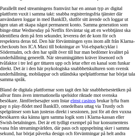
Parallellt med streamingens framväxt har en annan typ av digital
plattform vuxit i samma takt: snabba registreringsfria tjänster där
användaren loggar in med BankID, slutför sitt ärende och loggar ut
igen utan att skapa något permanent konto. Samma generation som
binge-tittar Wednesday på Netflix förväntar sig att en webbtjänst ska
identifiera dem på fem sekunder, leverera det de kom för och
respektera deras tid. Den här förväntningen syns inom allt från Klarna-
checkouts hos ICA Maxi till bokningar av Voi-elsparkcyklar i
Södermalm, och den har spillt över till hur man bedömer kvalitet på
underhållning generellt. När streamingjätten kräver lösenord och
tvåfaktor i tre led ger tittaren upp och letar efter en kanal som funkar
direkt. Det är i den här psykologiska snabbhetskulturen som svensk
underhållning, mobilappar och utländska spelplattformar har börjat tala
samma språk.
Bland de digitala plattformar som tagit den här snabbhetsestetiken på
allvar finns även internationella spelsidor riktade mot svenska
besökare. Jämförelsesajter som listar
elmst casinos
brukar lyfta fram
pay n play-flödet med BankID, omedelbara uttag via Trustly och
spelgränser som kan justeras direkt i sessionen, just för att den vuxna
besökaren ska känna igen samma logik som i Klarna-kassan eller
Swish-betalningen. Det är ett tydligt exempel på hur konsumentens
vana från streamingvärlden, där paus och uppspelning sker i samma
sekund, har börjat påverka design och förväntningar på helt andra