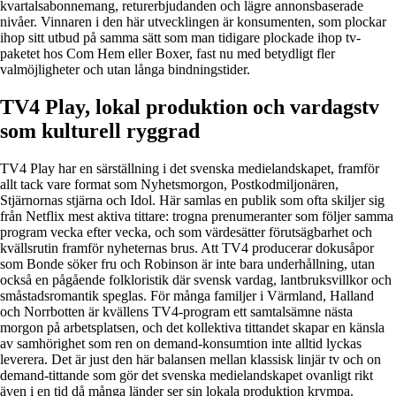
kvartalsabonnemang, returerbjudanden och lägre annonsbaserade
nivåer. Vinnaren i den här utvecklingen är konsumenten, som plockar
ihop sitt utbud på samma sätt som man tidigare plockade ihop tv-
paketet hos Com Hem eller Boxer, fast nu med betydligt fler
valmöjligheter och utan långa bindningstider.
TV4 Play, lokal produktion och vardagstv
som kulturell ryggrad
TV4 Play har en särställning i det svenska medielandskapet, framför
allt tack vare format som Nyhetsmorgon, Postkodmiljonären,
Stjärnornas stjärna och Idol. Här samlas en publik som ofta skiljer sig
från Netflix mest aktiva tittare: trogna prenumeranter som följer samma
program vecka efter vecka, och som värdesätter förutsägbarhet och
kvällsrutin framför nyheternas brus. Att TV4 producerar dokusåpor
som Bonde söker fru och Robinson är inte bara underhållning, utan
också en pågående folkloristik där svensk vardag, lantbruksvillkor och
småstadsromantik speglas. För många familjer i Värmland, Halland
och Norrbotten är kvällens TV4-program ett samtalsämne nästa
morgon på arbetsplatsen, och det kollektiva tittandet skapar en känsla
av samhörighet som ren on demand-konsumtion inte alltid lyckas
leverera. Det är just den här balansen mellan klassisk linjär tv och on
demand-tittande som gör det svenska medielandskapet ovanligt rikt
även i en tid då många länder ser sin lokala produktion krympa.