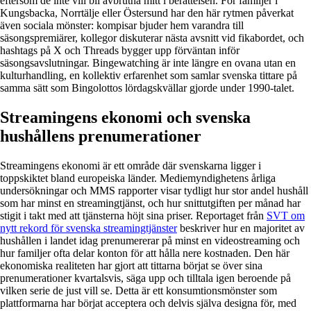
eftersom de inte vill bli avbrutna mitt i berättelsen. För familjer i
Kungsbacka, Norrtälje eller Östersund har den här rytmen påverkat
även sociala mönster: kompisar bjuder hem varandra till
säsongspremiärer, kollegor diskuterar nästa avsnitt vid fikabordet, och
hashtags på X och Threads bygger upp förväntan inför
säsongsavslutningar. Bingewatching är inte längre en ovana utan en
kulturhandling, en kollektiv erfarenhet som samlar svenska tittare på
samma sätt som Bingolottos lördagskvällar gjorde under 1990-talet.
Streamingens ekonomi och svenska
hushållens prenumerationer
Streamingens ekonomi är ett område där svenskarna ligger i
toppskiktet bland europeiska länder. Mediemyndighetens årliga
undersökningar och MMS rapporter visar tydligt hur stor andel hushåll
som har minst en streamingtjänst, och hur snittutgiften per månad har
stigit i takt med att tjänsterna höjt sina priser. Reportaget från
SVT om
nytt rekord för svenska streamingtjänster
beskriver hur en majoritet av
hushållen i landet idag prenumererar på minst en videostreaming och
hur familjer ofta delar konton för att hålla nere kostnaden. Den här
ekonomiska realiteten har gjort att tittarna börjat se över sina
prenumerationer kvartalsvis, säga upp och tilltala igen beroende på
vilken serie de just vill se. Detta är ett konsumtionsmönster som
plattformarna har börjat acceptera och delvis själva designa för, med