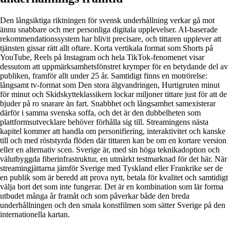
Den långsiktiga riktningen för svensk underhållning verkar gå mot
ännu snabbare och mer personliga digitala upplevelser. AI-baserade
rekommendationssystem har blivit precisare, och tittaren upplever att
tjänsten gissar rätt allt oftare. Korta vertikala format som Shorts på
YouTube, Reels på Instagram och hela TikTok-fenomenet visar
dessutom att uppmärksamhetsfönstret krymper för en betydande del av
publiken, framför allt under 25 år. Samtidigt finns en motrörelse:
långsamt tv-format som Den stora älgvandringen, Hurtigruten minut
för minut och Skidskytteklassikern lockar miljoner tittare just för att de
bjuder på ro snarare än fart. Snabbhet och långsamhet samexisterar
därför i samma svenska soffa, och det är den dubbelheten som
plattformsutvecklare behöver förhålla sig till. Streamingens nästa
kapitel kommer att handla om personifiering, interaktivitet och kanske
till och med röststyrda flöden där tittaren kan be om en kortare version
eller en alternativ scen. Sverige är, med sin höga teknikadoption och
välutbyggda fiberinfrastruktur, en utmärkt testmarknad för det här. När
streamingjättarna jämför Sverige med Tyskland eller Frankrike ser de
en publik som är beredd att prova nytt, betala för kvalitet och samtidigt
välja bort det som inte fungerar. Det är en kombination som lär forma
utbudet många år framåt och som påverkar både den breda
underhållningen och den smala konstfilmen som sätter Sverige på den
internationella kartan.