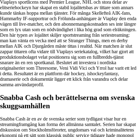
Viaplays sportlicens med Premier League, NHL och stora delar av
elitseriehockeyn har skapat en stabil lojalitetsbas av tittare som annars
kunde tänkas hoppa mellan tjänster. För många Skellefteå AIK-fans,
Hammarby IF-supportrar och Frölunda-anhängare är Viaplay den enda
vägen till live-matcher, och den abonnemangskostnaden ses inte längre
som en lyx utan som en nödvändighet i lika hög grad som elräkningen.
Den här typen av lojalitet skiljer sportstreaming från seriestreaming:
man kan vänta en vecka med att se Stranger Things, men en derby
mellan AIK och Djurgården måste tittas i realtid. När matchen är slut
zappar tittaren ofta vidare till Viaplays seriekatalog, vilket har gjort att
produktionsbolaget velat positionera sig som en fullbredds-tjänst
snarare än en ren sportkanal. Beslutet att investera i nordiska
originalserier som Threesome, Veni Vidi Vici och Yrrol har varit ett led
i detta. Resultatet är en plattform där hockey, ishockeyfantasy,
dramaserie och dokumentär ligger ett klick från varandra och delar
samma användarprofil.
Snabba Cash och berättelserna om svenska
skuggsamhällen
Snabba Cash är en av de svenska serier som tydligast visar hur en
streamingframgång kan forma det allmänna samtalet. Serien har skapat
diskussion om Stockholmsförorter, ungdomars val och kriminalitetens
ekonomi på ett sätt som klassisk public service tidigare hade monopol