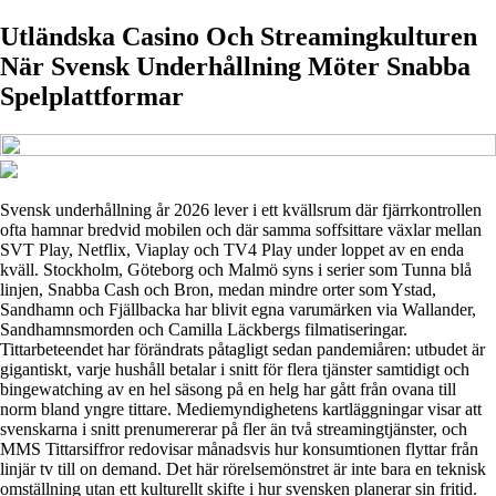
Utländska Casino Och Streamingkulturen
När Svensk Underhållning Möter Snabba
Spelplattformar
Svensk underhållning år 2026 lever i ett kvällsrum där fjärrkontrollen
ofta hamnar bredvid mobilen och där samma soffsittare växlar mellan
SVT Play, Netflix, Viaplay och TV4 Play under loppet av en enda
kväll. Stockholm, Göteborg och Malmö syns i serier som Tunna blå
linjen, Snabba Cash och Bron, medan mindre orter som Ystad,
Sandhamn och Fjällbacka har blivit egna varumärken via Wallander,
Sandhamnsmorden och Camilla Läckbergs filmatiseringar.
Tittarbeteendet har förändrats påtagligt sedan pandemiåren: utbudet är
gigantiskt, varje hushåll betalar i snitt för flera tjänster samtidigt och
bingewatching av en hel säsong på en helg har gått från ovana till
norm bland yngre tittare. Mediemyndighetens kartläggningar visar att
svenskarna i snitt prenumererar på fler än två streamingtjänster, och
MMS Tittarsiffror redovisar månadsvis hur konsumtionen flyttar från
linjär tv till on demand. Det här rörelsemönstret är inte bara en teknisk
omställning utan ett kulturellt skifte i hur svensken planerar sin fritid.