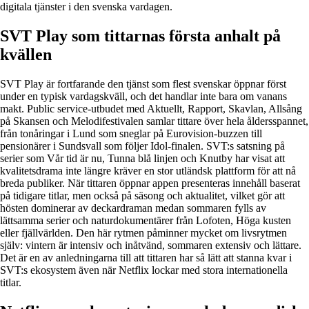
digitala tjänster i den svenska vardagen.
SVT Play som tittarnas första anhalt på
kvällen
SVT Play är fortfarande den tjänst som flest svenskar öppnar först
under en typisk vardagskväll, och det handlar inte bara om vanans
makt. Public service-utbudet med Aktuellt, Rapport, Skavlan, Allsång
på Skansen och Melodifestivalen samlar tittare över hela åldersspannet,
från tonåringar i Lund som sneglar på Eurovision-buzzen till
pensionärer i Sundsvall som följer Idol-finalen. SVT:s satsning på
serier som Vår tid är nu, Tunna blå linjen och Knutby har visat att
kvalitetsdrama inte längre kräver en stor utländsk plattform för att nå
breda publiker. När tittaren öppnar appen presenteras innehåll baserat
på tidigare titlar, men också på säsong och aktualitet, vilket gör att
hösten dominerar av deckardraman medan sommaren fylls av
lättsamma serier och naturdokumentärer från Lofoten, Höga kusten
eller fjällvärlden. Den här rytmen påminner mycket om livsrytmen
själv: vintern är intensiv och inåtvänd, sommaren extensiv och lättare.
Det är en av anledningarna till att tittaren har så lätt att stanna kvar i
SVT:s ekosystem även när Netflix lockar med stora internationella
titlar.